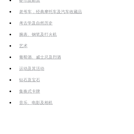
硬币及邮票
老爷车，经典摩托车及汽车收藏品
考古学及自然历史
腕表、钢笔及打火机
艺术
葡萄酒、威士忌及烈酒
运动及其活动
钻石及宝石
集换式卡牌
音乐、电影及相机