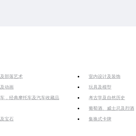
及部落艺术
室内设计及装饰
及动画
玩具及模型
车，经典摩托车及汽车收藏品
考古学及自然历史
葡萄酒、威士忌及烈酒
及宝石
集换式卡牌