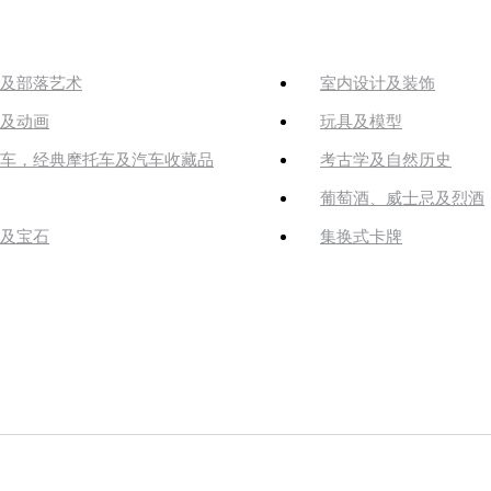
及部落艺术
室内设计及装饰
及动画
玩具及模型
车，经典摩托车及汽车收藏品
考古学及自然历史
葡萄酒、威士忌及烈酒
及宝石
集换式卡牌