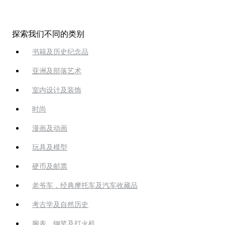
探索我们不同的类别
书籍及历史纪念品
亚洲及部落艺术
室内设计及装饰
时尚
漫画及动画
玩具及模型
硬币及邮票
老爷车，经典摩托车及汽车收藏品
考古学及自然历史
腕表、钢笔及打火机