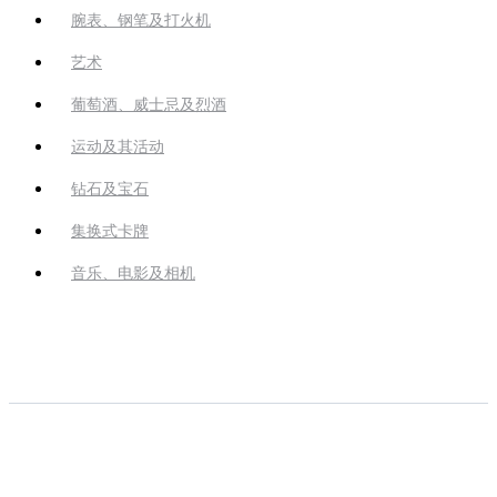
腕表、钢笔及打火机
艺术
葡萄酒、威士忌及烈酒
运动及其活动
钻石及宝石
集换式卡牌
音乐、电影及相机