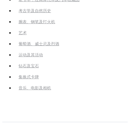
考古学及自然历史
腕表、钢笔及打火机
艺术
葡萄酒、威士忌及烈酒
运动及其活动
钻石及宝石
集换式卡牌
音乐、电影及相机