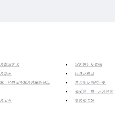
及部落艺术
室内设计及装饰
及动画
玩具及模型
车，经典摩托车及汽车收藏品
考古学及自然历史
葡萄酒、威士忌及烈酒
及宝石
集换式卡牌