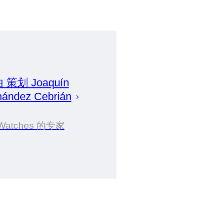
由 策划
Joaquín
nández Cebrián
Watches 的专家