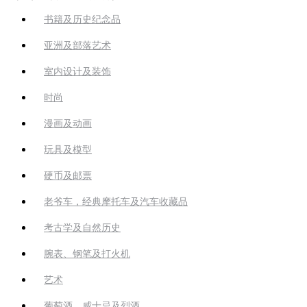
书籍及历史纪念品
亚洲及部落艺术
室内设计及装饰
时尚
漫画及动画
玩具及模型
硬币及邮票
老爷车，经典摩托车及汽车收藏品
考古学及自然历史
腕表、钢笔及打火机
艺术
葡萄酒、威士忌及烈酒