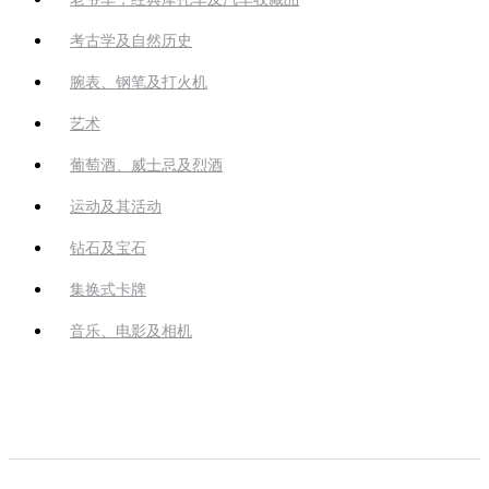
考古学及自然历史
腕表、钢笔及打火机
艺术
葡萄酒、威士忌及烈酒
运动及其活动
钻石及宝石
集换式卡牌
音乐、电影及相机