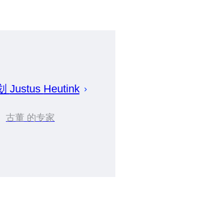
划
Justus
Heutink
古董 的专家