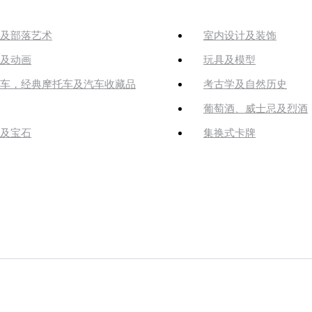
及部落艺术
室内设计及装饰
及动画
玩具及模型
车，经典摩托车及汽车收藏品
考古学及自然历史
葡萄酒、威士忌及烈酒
及宝石
集换式卡牌