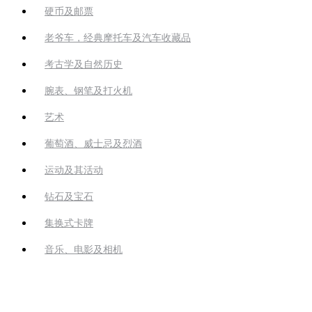
硬币及邮票
老爷车，经典摩托车及汽车收藏品
考古学及自然历史
腕表、钢笔及打火机
艺术
葡萄酒、威士忌及烈酒
运动及其活动
钻石及宝石
集换式卡牌
音乐、电影及相机