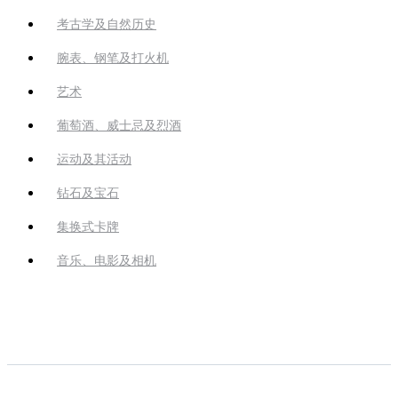
考古学及自然历史
腕表、钢笔及打火机
艺术
葡萄酒、威士忌及烈酒
运动及其活动
钻石及宝石
集换式卡牌
音乐、电影及相机