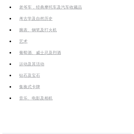
老爷车，经典摩托车及汽车收藏品
考古学及自然历史
腕表、钢笔及打火机
艺术
葡萄酒、威士忌及烈酒
运动及其活动
钻石及宝石
集换式卡牌
音乐、电影及相机