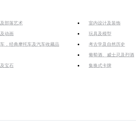
及部落艺术
室内设计及装饰
及动画
玩具及模型
车，经典摩托车及汽车收藏品
考古学及自然历史
葡萄酒、威士忌及烈酒
及宝石
集换式卡牌