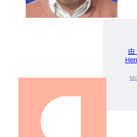
由
Hen
Mo