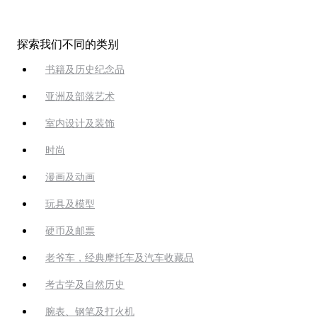
探索我们不同的类别
书籍及历史纪念品
亚洲及部落艺术
室内设计及装饰
时尚
漫画及动画
玩具及模型
硬币及邮票
老爷车，经典摩托车及汽车收藏品
考古学及自然历史
腕表、钢笔及打火机