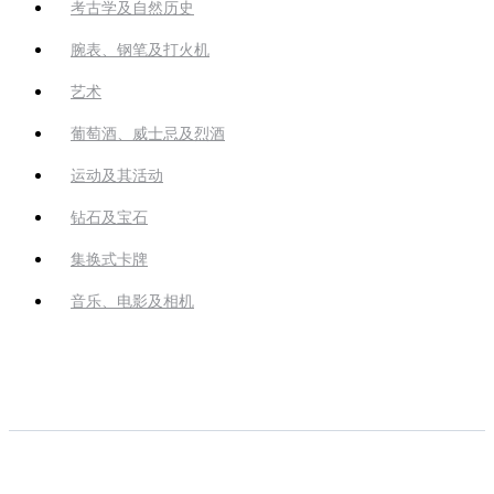
考古学及自然历史
腕表、钢笔及打火机
艺术
葡萄酒、威士忌及烈酒
运动及其活动
钻石及宝石
集换式卡牌
音乐、电影及相机