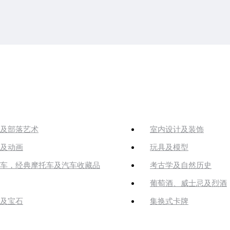
及部落艺术
室内设计及装饰
及动画
玩具及模型
车，经典摩托车及汽车收藏品
考古学及自然历史
葡萄酒、威士忌及烈酒
及宝石
集换式卡牌