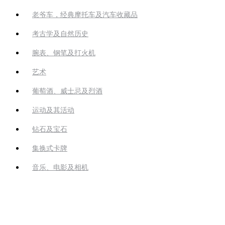
老爷车，经典摩托车及汽车收藏品
考古学及自然历史
腕表、钢笔及打火机
艺术
葡萄酒、威士忌及烈酒
运动及其活动
钻石及宝石
集换式卡牌
音乐、电影及相机