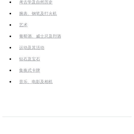
考古学及自然历史
腕表、钢笔及打火机
艺术
葡萄酒、威士忌及烈酒
运动及其活动
钻石及宝石
集换式卡牌
音乐、电影及相机