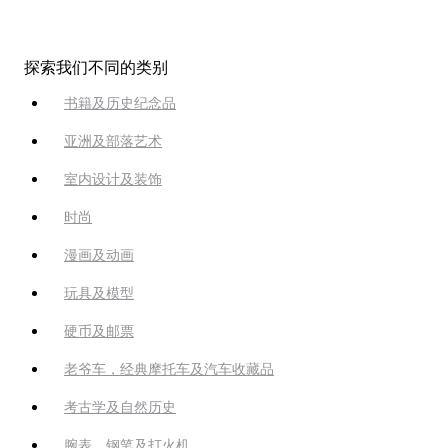
探索我们不同的类别
书籍及历史纪念品
亚洲及部落艺术
室内设计及装饰
时尚
漫画及动画
玩具及模型
硬币及邮票
老爷车，经典摩托车及汽车收藏品
考古学及自然历史
腕表、钢笔及打火机