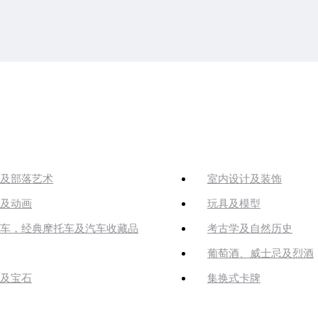
及部落艺术
室内设计及装饰
及动画
玩具及模型
车，经典摩托车及汽车收藏品
考古学及自然历史
葡萄酒、威士忌及烈酒
及宝石
集换式卡牌