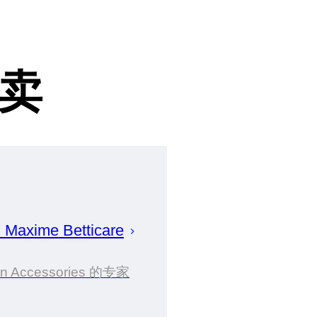
卖
划
Maxime
Betticare
on Accessories 的专家