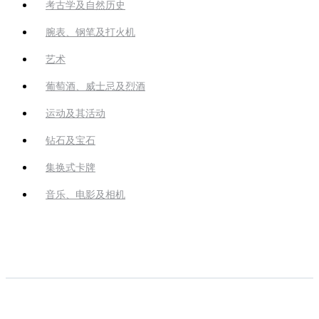
考古学及自然历史
腕表、钢笔及打火机
艺术
葡萄酒、威士忌及烈酒
运动及其活动
钻石及宝石
集换式卡牌
音乐、电影及相机