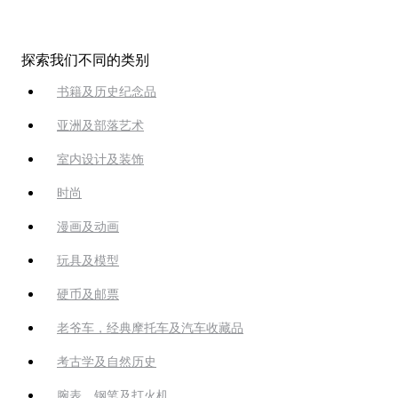
探索我们不同的类别
书籍及历史纪念品
亚洲及部落艺术
室内设计及装饰
时尚
漫画及动画
玩具及模型
硬币及邮票
老爷车，经典摩托车及汽车收藏品
考古学及自然历史
腕表、钢笔及打火机