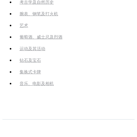
考古学及自然历史
腕表、钢笔及打火机
艺术
葡萄酒、威士忌及烈酒
运动及其活动
钻石及宝石
集换式卡牌
音乐、电影及相机