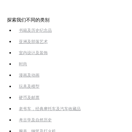
探索我们不同的类别
书籍及历史纪念品
亚洲及部落艺术
室内设计及装饰
时尚
漫画及动画
玩具及模型
硬币及邮票
老爷车，经典摩托车及汽车收藏品
考古学及自然历史
腕表、钢笔及打火机