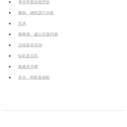
考古学及自然历史
腕表、钢笔及打火机
艺术
葡萄酒、威士忌及烈酒
运动及其活动
钻石及宝石
集换式卡牌
音乐、电影及相机