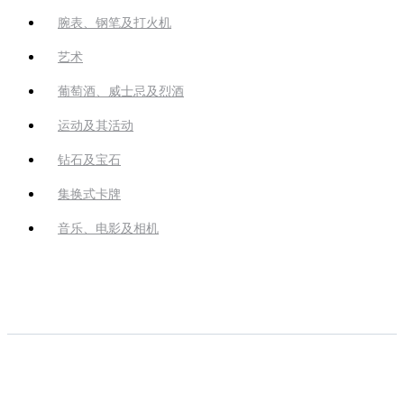
腕表、钢笔及打火机
艺术
葡萄酒、威士忌及烈酒
运动及其活动
钻石及宝石
集换式卡牌
音乐、电影及相机