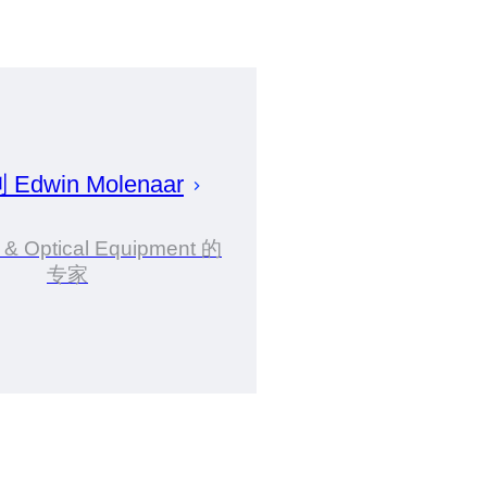
划
Edwin
Molenaar
& Optical Equipment 的
专家