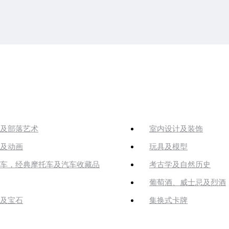
及部落艺术
室内设计及装饰
及动画
玩具及模型
车，经典摩托车及汽车收藏品
考古学及自然历史
葡萄酒、威士忌及烈酒
及宝石
集换式卡牌