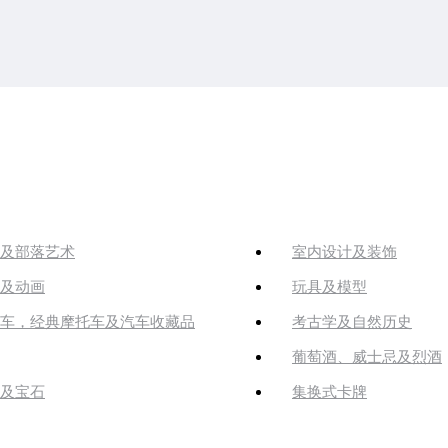
及部落艺术
室内设计及装饰
及动画
玩具及模型
车，经典摩托车及汽车收藏品
考古学及自然历史
葡萄酒、威士忌及烈酒
及宝石
集换式卡牌