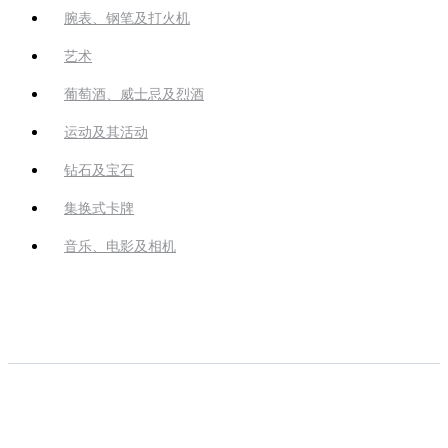
腕表、钢笔及打火机
艺术
葡萄酒、威士忌及烈酒
运动及其活动
钻石及宝石
集换式卡牌
音乐、电影及相机