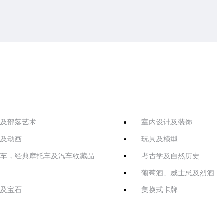
及部落艺术
室内设计及装饰
及动画
玩具及模型
车，经典摩托车及汽车收藏品
考古学及自然历史
葡萄酒、威士忌及烈酒
及宝石
集换式卡牌