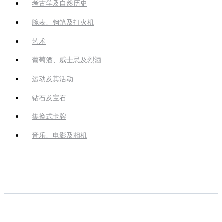
考古学及自然历史
腕表、钢笔及打火机
艺术
葡萄酒、威士忌及烈酒
运动及其活动
钻石及宝石
集换式卡牌
音乐、电影及相机