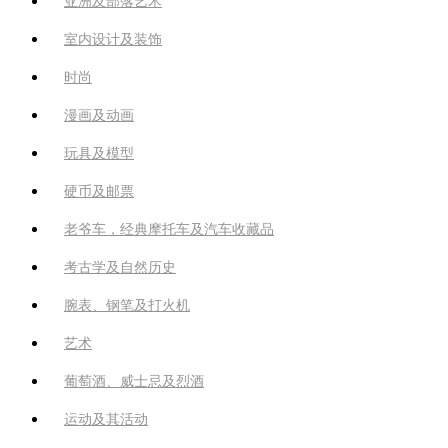
亚洲及部落艺术
室内设计及装饰
时尚
漫画及动画
玩具及模型
硬币及邮票
老爷车，经典摩托车及汽车收藏品
考古学及自然历史
腕表、钢笔及打火机
艺术
葡萄酒、威士忌及烈酒
运动及其活动