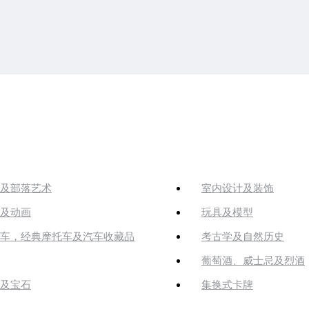
及部落艺术
室内设计及装饰
及动画
玩具及模型
车，经典摩托车及汽车收藏品
考古学及自然历史
葡萄酒、威士忌及烈酒
及宝石
集换式卡牌