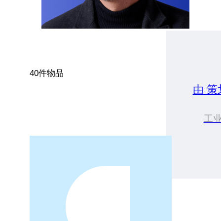
40件物品
由 
工业