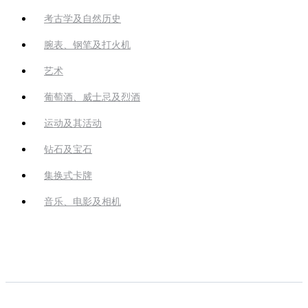
考古学及自然历史
腕表、钢笔及打火机
艺术
葡萄酒、威士忌及烈酒
运动及其活动
钻石及宝石
集换式卡牌
音乐、电影及相机