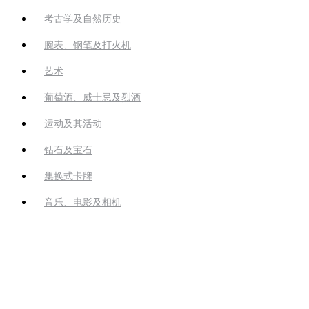
考古学及自然历史
腕表、钢笔及打火机
艺术
葡萄酒、威士忌及烈酒
运动及其活动
钻石及宝石
集换式卡牌
音乐、电影及相机