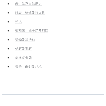
考古学及自然历史
腕表、钢笔及打火机
艺术
葡萄酒、威士忌及烈酒
运动及其活动
钻石及宝石
集换式卡牌
音乐、电影及相机