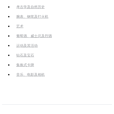
考古学及自然历史
腕表、钢笔及打火机
艺术
葡萄酒、威士忌及烈酒
运动及其活动
钻石及宝石
集换式卡牌
音乐、电影及相机