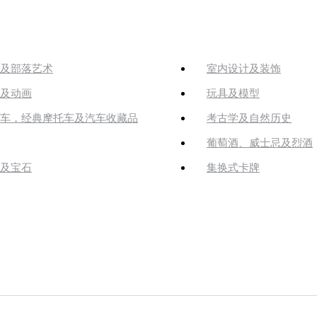
及部落艺术
室内设计及装饰
及动画
玩具及模型
车，经典摩托车及汽车收藏品
考古学及自然历史
葡萄酒、威士忌及烈酒
及宝石
集换式卡牌