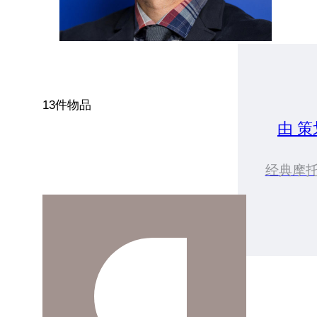
13件物品
由 
经典摩托