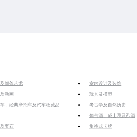
及部落艺术
室内设计及装饰
及动画
玩具及模型
车，经典摩托车及汽车收藏品
考古学及自然历史
葡萄酒、威士忌及烈酒
及宝石
集换式卡牌