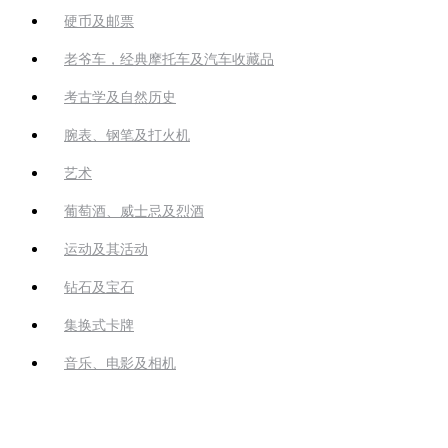
硬币及邮票
老爷车，经典摩托车及汽车收藏品
考古学及自然历史
腕表、钢笔及打火机
艺术
葡萄酒、威士忌及烈酒
运动及其活动
钻石及宝石
集换式卡牌
音乐、电影及相机