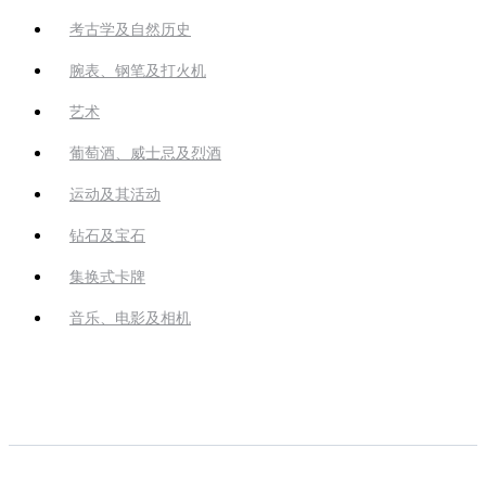
考古学及自然历史
腕表、钢笔及打火机
艺术
葡萄酒、威士忌及烈酒
运动及其活动
钻石及宝石
集换式卡牌
音乐、电影及相机