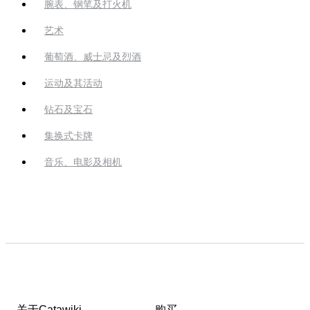
腕表、钢笔及打火机
艺术
葡萄酒、威士忌及烈酒
运动及其活动
钻石及宝石
集换式卡牌
音乐、电影及相机
关于Catawiki
购买