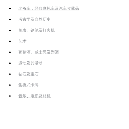
老爷车，经典摩托车及汽车收藏品
考古学及自然历史
腕表、钢笔及打火机
艺术
葡萄酒、威士忌及烈酒
运动及其活动
钻石及宝石
集换式卡牌
音乐、电影及相机