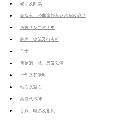
硬币及邮票
老爷车，经典摩托车及汽车收藏品
考古学及自然历史
腕表、钢笔及打火机
艺术
葡萄酒、威士忌及烈酒
运动及其活动
钻石及宝石
集换式卡牌
音乐、电影及相机