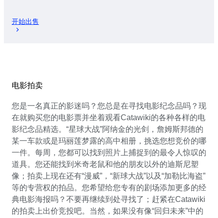
开始出售
电影拍卖
您是一名真正的影迷吗？您总是在寻找电影纪念品吗？现
在就购买您的电影票并坐着观看Catawiki的各种各样的电
影纪念品精选。“星球大战”阿纳金的光剑，詹姆斯邦德的
某一车款或是玛丽莲梦露的高中相册，挑选您想竞价的哪
一件。每周，您都可以找到照片上捕捉到的最令人惊叹的
道具。您还能找到米奇老鼠和他的朋友以外的迪斯尼塑
像；拍卖上现在还有“漫威”，“新球大战”以及“加勒比海盗”
等的专营权的拍品。您希望给您专有的剧场添加更多的经
典电影海报吗？不要再继续到处寻找了；赶紧在Catawiki
的拍卖上出价竞投吧。当然，如果没有像“回归未来”中的