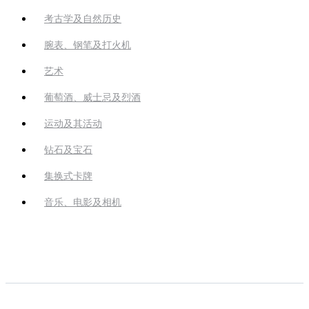
考古学及自然历史
腕表、钢笔及打火机
艺术
葡萄酒、威士忌及烈酒
运动及其活动
钻石及宝石
集换式卡牌
音乐、电影及相机