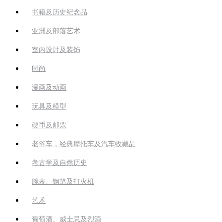
书籍及历史纪念品
亚洲及部落艺术
室内设计及装饰
时尚
漫画及动画
玩具及模型
硬币及邮票
老爷车，经典摩托车及汽车收藏品
考古学及自然历史
腕表、钢笔及打火机
艺术
葡萄酒、威士忌及烈酒