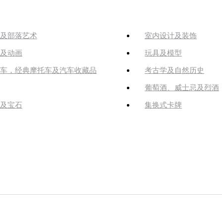
及部落艺术
室内设计及装饰
及动画
玩具及模型
车，经典摩托车及汽车收藏品
考古学及自然历史
葡萄酒、威士忌及烈酒
及宝石
集换式卡牌