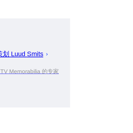
策划
Luud
Smits
 TV Memorabilia 的专家