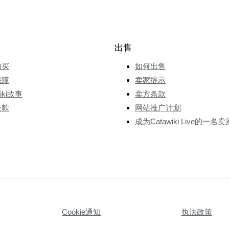
出售
购买
如何出售
保障
卖家提示
wiki故事
卖方条款
条款
网站推广计划
成为Catawiki Live的一名卖
Cookie通知
执法政策