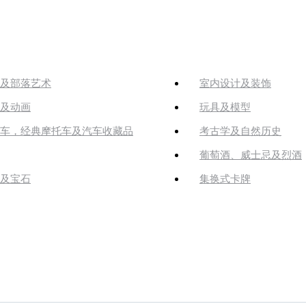
及部落艺术
室内设计及装饰
及动画
玩具及模型
车，经典摩托车及汽车收藏品
考古学及自然历史
葡萄酒、威士忌及烈酒
及宝石
集换式卡牌