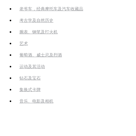
老爷车，经典摩托车及汽车收藏品
考古学及自然历史
腕表、钢笔及打火机
艺术
葡萄酒、威士忌及烈酒
运动及其活动
钻石及宝石
集换式卡牌
音乐、电影及相机